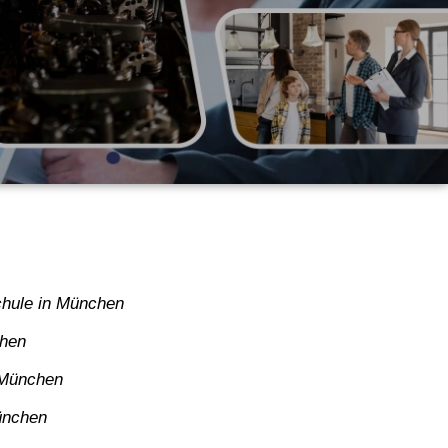
hule in München
chen
 München
ünchen