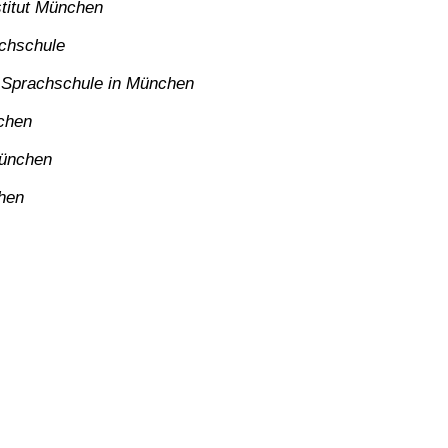
stitut München
achschule
 Sprachschule in München
chen
München
hen