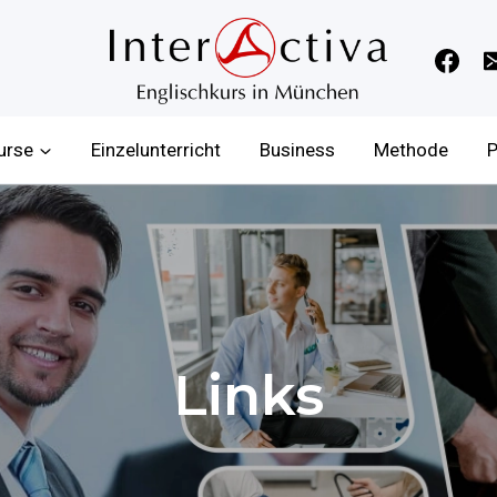
urse
Einzelunterricht
Business
Methode
P
Links